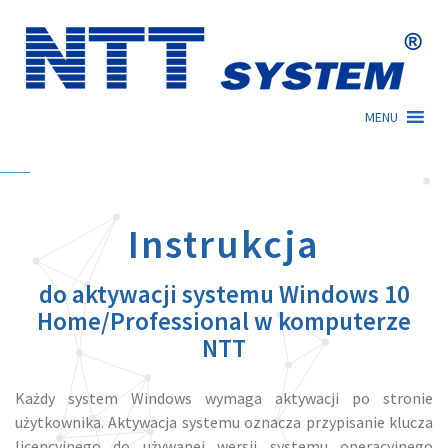
Skip
to
content
MENU
Instrukcja
do aktywacji systemu Windows 10
Home/Professional w komputerze
NTT
Każdy system Windows wymaga aktywacji po stronie
użytkownika. Aktywacja systemu oznacza przypisanie klucza
licencyjnego do używanej wersji systemu operacyjnego