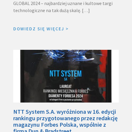
GLOBAL 2024 – najbardziej uznane i kultowe targi
technologiczne na tak dużą skalę. […]
DOWIEDZ SIĘ WIĘCEJ
>
NTT System S.A. wyróżniona w 16. edycji
rankingu przygotowanego przez redakcję
magazynu Forbes Polska, wspólnie z
firmą Dun & Bradstreet.