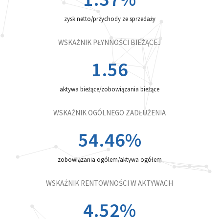
zysk netto/przychody ze sprzedaży
WSKAŹNIK PŁYNNOŚCI BIEŻĄCEJ
1.56
aktywa bieżące/zobowiązania bieżące
WSKAŹNIK OGÓLNEGO ZADŁUŻENIA
54.46
%
zobowiązania ogólem/aktywa ogółem
WSKAŹNIK RENTOWNOŚCI W AKTYWACH
4.52
%