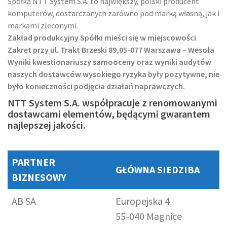
Spółka NTT System S.A. to największy, polski producent
komputerów, dostarczanych zarówno pod marką własną, jak i
markami zleconymi.
Zakład produkcyjny Spółki mieści się w miejscowości
Zakręt przy ul. Trakt Brzeski 89,05-077 Warszawa – Wesoła
Wyniki kwestionariuszy samooceny oraz wyniki audytów
naszych dostawców wysokiego ryzyka były pozytywne, nie
było konieczności podjęcia działań naprawczych.
NTT System S.A. współpracuje z renomowanymi
dostawcami elementów, będącymi gwarantem
najlepszej jakości.
PARTNER
GŁÓWNA SIEDZIBA
BIZNESOWY
AB SA
Europejska 4
55-040 Magnice