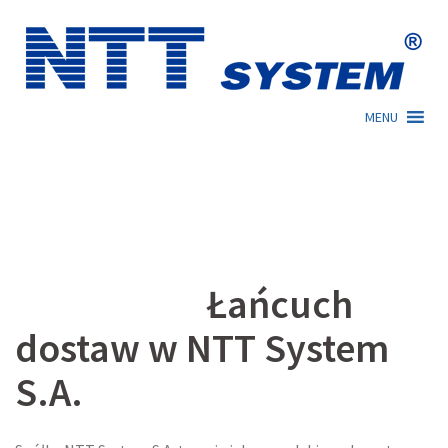
Skip
to
content
MENU
Łańcuch
dostaw w NTT System
S.A.